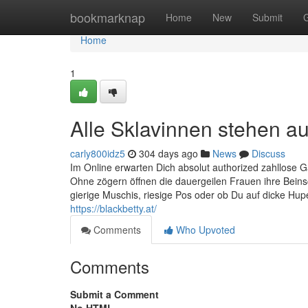
Home
bookmarknap
Home
New
Submit
Home
1
Alle Sklavinnen stehen a
carly800idz5
304 days ago
News
Discuss
Im Online erwarten Dich absolut authorized zahllos
Ohne zögern öffnen die dauergeilen Frauen ihre Beinsc
gierige Muschis, riesige Pos oder ob Du auf dicke Hu
https://blackbetty.at/
Comments
Who Upvoted
Comments
Submit a Comment