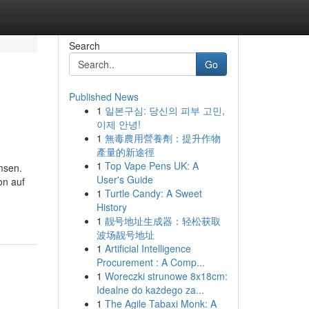
Search
Go
Published News
1
일본구심: 당신의 피부 고민,
이제 안녕!
1
無毒農用營養劑：提升作物
產量的新途徑
1
Top Vape Pens UK: A
msen.
User's Guide
on auf
1
Turtle Candy: A Sweet
History
1
靓号地址生成器：轻松获取
波场靓号地址
1
Artificial Intelligence
Procurement : A Comp...
1
Woreczki strunowe 8x18cm:
Idealne do każdego za...
1
The Agile Tabaxi Monk: A