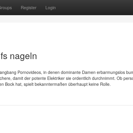
Groups
Register
Login
ufs nageln
e Gangbang Pornovideos, in denen dominante Damen erbarmungslos bu
here, damit der potente Elektriker sie ordentlich durchnimmt. Ob pers
pen Bock hat, spielt bekanntermaßen überhaupt keine Rolle.