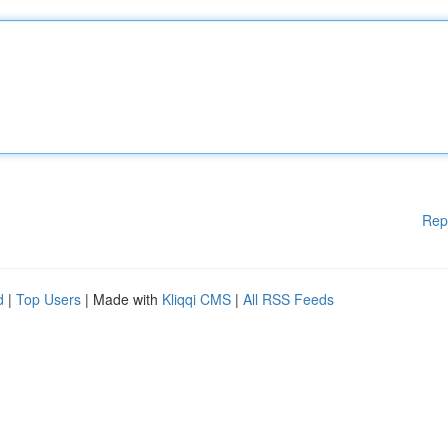
Rep
d
|
Top Users
| Made with
Kliqqi CMS
|
All RSS Feeds