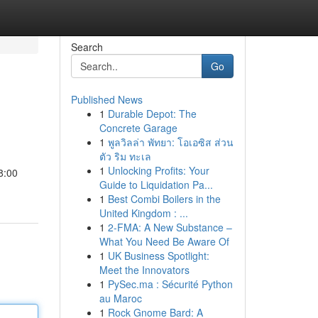
Search
Go
Published News
1
Durable Depot: The
Concrete Garage
1
พูลวิลล่า พัทยา: โอเอซิส ส่วน
ตัว ริม ทะเล
1
Unlocking Profits: Your
8:00
Guide to Liquidation Pa...
1
Best Combi Boilers in the
United Kingdom : ...
1
2-FMA: A New Substance –
What You Need Be Aware Of
1
UK Business Spotlight:
Meet the Innovators
1
PySec.ma : Sécurité Python
au Maroc
1
Rock Gnome Bard: A