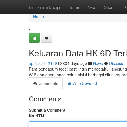
Home
bookmarknap
Home
New
Submit
Home
1
Keluaran Data HK 6D Terki
aprilslcz542159
304 days ago
News
Discuss
Para pengagum togel pasti ingin mengetahui langsung
WIB dan dapat anda cek melalui berbagai situs terpe
Comments
Who Upvoted
Comments
Submit a Comment
No HTML