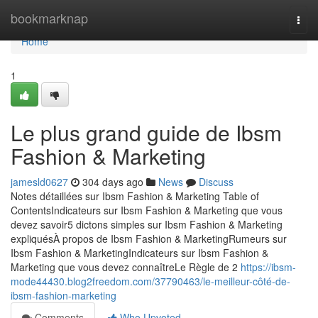
Home
bookmarknap
Togg
navi
Home
1
Le plus grand guide de Ibsm
Fashion & Marketing
jamesld0627
304 days ago
News
Discuss
Notes détaillées sur Ibsm Fashion & Marketing Table of
ContentsIndicateurs sur Ibsm Fashion & Marketing que vous
devez savoir5 dictons simples sur Ibsm Fashion & Marketing
expliquésÀ propos de Ibsm Fashion & MarketingRumeurs sur
Ibsm Fashion & MarketingIndicateurs sur Ibsm Fashion &
Marketing que vous devez connaîtreLe Règle de 2
https://ibsm-
mode44430.blog2freedom.com/37790463/le-meilleur-côté-de-
ibsm-fashion-marketing
Comments
Who Upvoted