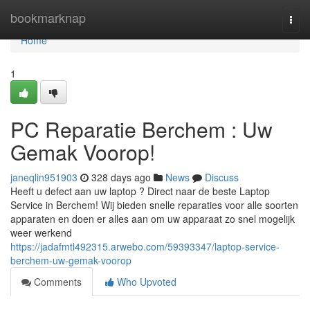
Home
bookmarknap
Togg
navi
Home
1
PC Reparatie Berchem : Uw
Gemak Voorop!
janeqlin951903
328 days ago
News
Discuss
Heeft u defect aan uw laptop ? Direct naar de beste Laptop
Service in Berchem! Wij bieden snelle reparaties voor alle soorten
apparaten en doen er alles aan om uw apparaat zo snel mogelijk
weer werkend
https://jadafmtl492315.arwebo.com/59393347/laptop-service-
berchem-uw-gemak-voorop
Comments
Who Upvoted