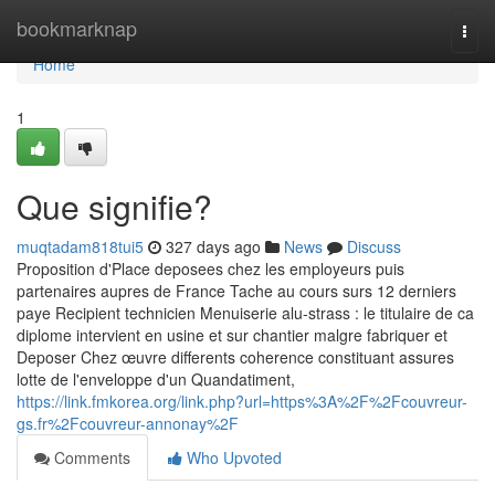
Home
bookmarknap
Togg
navi
Home
1
Que signifie?
muqtadam818tui5
327 days ago
News
Discuss
Proposition d'Place deposees chez les employeurs puis
partenaires aupres de France Tache au cours surs 12 derniers
paye Recipient technicien Menuiserie alu-strass : le titulaire de ca
diplome intervient en usine et sur chantier malgre fabriquer et
Deposer Chez œuvre differents coherence constituant assures
lotte de l'enveloppe d'un Quandatiment,
https://link.fmkorea.org/link.php?url=https%3A%2F%2Fcouvreur-
gs.fr%2Fcouvreur-annonay%2F
Comments
Who Upvoted