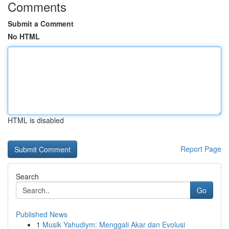
Comments
Submit a Comment
No HTML
HTML is disabled
Report Page
Search
Go
Published News
1
Musik Yahudiym: Menggali Akar dan Evolusi