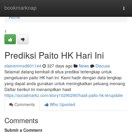
Home
bookmarknap
Togg
navi
Home
1
Prediksi Paito HK Hari Ini
elainemmxd601144
327 days ago
News
Discuss
Selamat datang kembali di situs prediksi terlengkap untuk
pengeluaran paito HK hari ini. Kami hadir dengan data lengkap
yang dapat anda gunakan untuk meningkatkan peluang menang.
Daftar berikut ini menampilkan hasil
https://socialmarkz.com/story10290290/hasil-paito-hk-terupdate
Comments
Who Upvoted
Comments
Submit a Comment