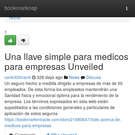
Home
bookmarknap
Togg
navi
Home
1
Una llave simple para medicos
para empresas Unveiled
carle320nan4
328 days ago
News
Discuss
Un seguro hecho a medida dirigido a empresas de más de 50
empleados. De esta forma los empleados mantendrán una
Sanidad física y emocional óptima para la rendimiento de la
empresa. Los términos expresados en esta web están
supeditados a las condiciones generales y particulares de
aplicación de estos seguros
https://bookmarkmiracle.com/story21980647/todo-acerca-de-
medicos-para-empresas
Comments
Who Upvoted