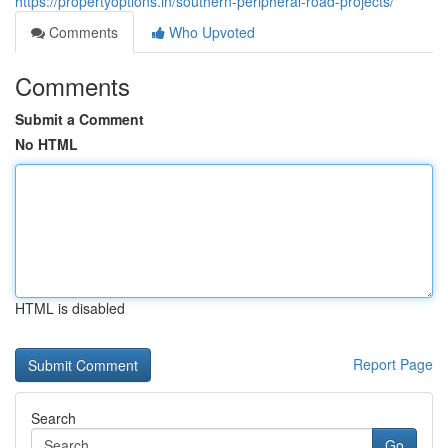
https://propertyoptions.in/southern-peripheral-road-projects/
Comments
Who Upvoted
Comments
Submit a Comment
No HTML
HTML is disabled
Report Page
Search
Go