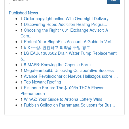
Published News
1
Order copyright online With Overnight Delivery.
1
Discovering Hope: Addiction Healing Progra...
1
Choosing the Right 1031 Exchange Advisor: A
Com...
1
Protect Your BingoPlus Account: A Guide to Veri...
1
비아스샵: 안전하고 의약품 구입 경로
1
LG EAU61383502 Drain Water Pump Replacement
&...
1
5-MAPB: Knowing the Capsule Form
1
Megateambuild: Unlocking Collaborative Success
1
Avance Revolucionario: Nuevos Hallazgos sobre l...
1
Top Newark Roofing
1
Fishbone Farms: The $100/lb THCA Flower
Phenomenon
1
WinAZ: Your Guide to Arizona Lottery Wins
1
Rubbish Collection Parramatta Solutions for Bus...