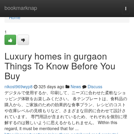
Home
bookmarknap
Togg
navi
Home
1
Luxury homes in gurgaon
Things To Know Before You
Buy
nikost969wyp8
325 days ago
News
Discuss
デジタルで使用するか、印刷して、ニーズに合わせた柔軟なショ
ッピング体験をお楽しみください。 各テンプレートは、食料品の
購入から、ご家族のための効果的な食事プラン、レシピのコスト
や在庫レベルの見積もりなど、さまざまな目的に合わせて設計さ
れています。 専門用語が含まれているため、それぞれを個別に理
解するのは難しいように思えるかもしれません。 Within this
regard, it must be mentioned that for ...