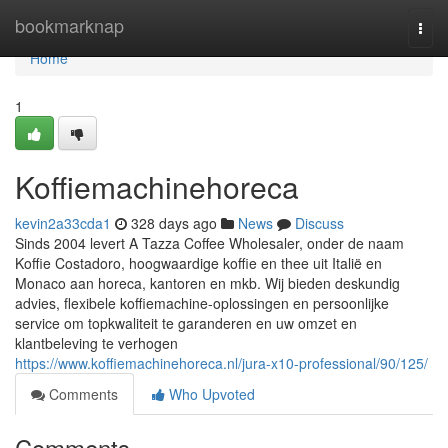
Home
bookmarknap
Togg
navi
Home
1
Koffiemachinehoreca
kevin2a33cda1
328 days ago
News
Discuss
Sinds 2004 levert A Tazza Coffee Wholesaler, onder de naam
Koffie Costadoro, hoogwaardige koffie en thee uit Italië en
Monaco aan horeca, kantoren en mkb. Wij bieden deskundig
advies, flexibele koffiemachine-oplossingen en persoonlijke
service om topkwaliteit te garanderen en uw omzet en
klantbeleving te verhogen
https://www.koffiemachinehoreca.nl/jura-x10-professional/90/125/
Comments
Who Upvoted
Comments