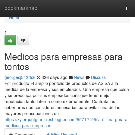
Home
bookmarknap
Togg
navi
Home
1
Medicos para empresas para
tontos
georgesj542rfs6
326 days ago
News
Discuss
Por producto El amplio portfolio de productos de ASISA a la
medida de la empresa y sus empleados. Una empresa que cuida
y se preocupa por sus empleados consigue tener mejor
reputación tanto interna como externamente. Contrata las
coberturas que consideres necesarias para evitar una de las
mayores preocupaciones en
https://kylergugtg.articlesblogger.com/59712195/la-última-guía-a-
medicos-para-empresas
Comments
Who Upvoted