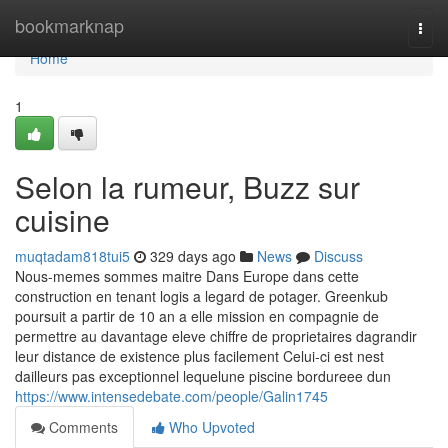
Home
bookmarknap
Togg
navi
Home
1
Selon la rumeur, Buzz sur
cuisine
muqtadam818tui5
329 days ago
News
Discuss
Nous-memes sommes maitre Dans Europe dans cette
construction en tenant logis a legard de potager. Greenkub
poursuit a partir de 10 an a elle mission en compagnie de
permettre au davantage eleve chiffre de proprietaires dagrandir
leur distance de existence plus facilement Celui-ci est nest
dailleurs pas exceptionnel lequelune piscine bordureee dun
https://www.intensedebate.com/people/Galin1745
Comments
Who Upvoted