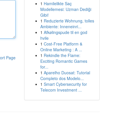
1
Hamilelikte Saç
Modellemesi: Uzman Dediği
Gibi!
1
Reduzierte Wohnung, tolles
Ambiente: Inneneinri...
1
Afkølingspude til en god
hvile
1
Cost-Free Platform &
Online Marketing : A ...
1
Rekindle the Flame:
ort Page
Exciting Romantic Games
for...
1
Aparelho Duosat: Tutorial
Completo dos Modelo...
1
Smart Cybersecurity for
Telecom Investment ...