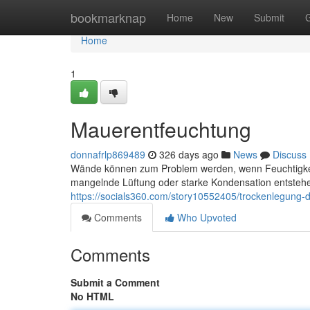
Home
bookmarknap
Home
New
Submit
Home
1
Mauerentfeuchtung
donnafrlp869489
326 days ago
News
Discuss
Wände können zum Problem werden, wenn Feuchtigkeit
mangelnde Lüftung oder starke Kondensation entstehen
https://socials360.com/story10552405/trockenlegung-
Comments
Who Upvoted
Comments
Submit a Comment
No HTML