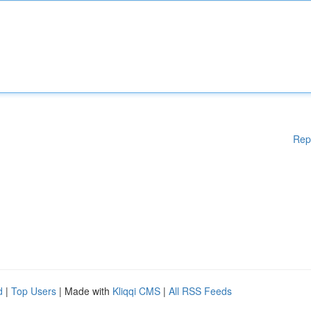
Rep
d
|
Top Users
| Made with
Kliqqi CMS
|
All RSS Feeds