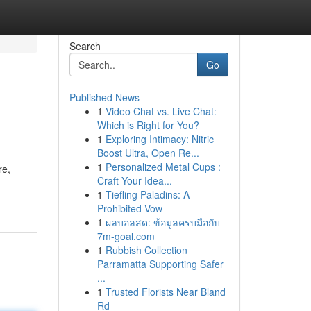
Search
Go
Published News
1
Video Chat vs. Live Chat:
Which is Right for You?
1
Exploring Intimacy: Nitric
Boost Ultra, Open Re...
1
Personalized Metal Cups :
re,
Craft Your Idea...
1
Tiefling Paladins: A
Prohibited Vow
1
ผลบอลสด: ข้อมูลครบมือกับ
7m-goal.com
1
Rubbish Collection
Parramatta Supporting Safer
...
1
Trusted Florists Near Bland
Rd