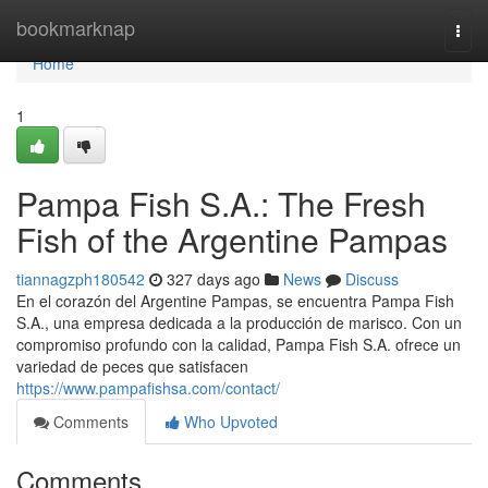
Home
bookmarknap
Togg
navi
Home
1
Pampa Fish S.A.: The Fresh
Fish of the Argentine Pampas
tiannagzph180542
327 days ago
News
Discuss
En el corazón del Argentine Pampas, se encuentra Pampa Fish
S.A., una empresa dedicada a la producción de marisco. Con un
compromiso profundo con la calidad, Pampa Fish S.A. ofrece un
variedad de peces que satisfacen
https://www.pampafishsa.com/contact/
Comments
Who Upvoted
Comments