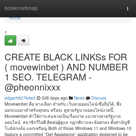
Home
bookmarknap
Togg
navi
Home
1
CREATE BLACK LINKSs FOR
( movewinbet ) AND NUMBER
1 SEO. TELEGRAM -
@pheonnixxx
edgarh827kdw3
328 days ago
News
Discuss
Movewinbet คือ ทางเลือก สำหรับ เว็บหวยออนไลน์เชื่อถือได้, ซึ่ง
ออกแบบมาสำหรับทุกคน หรือจะ ดูหวยรัฐบาลออนไลน์งวดนี้,
Movewinbet ทำให้การเล่นหวยเป็นเรื่องง่าย แนวทางหวยรัฐบาล
ออนไลน์. สมาชิกวีไอพี ติดต่อผู้ดูแล กฎ/กติกาและข้อตกลง ตั้งค่าบัญชี
โบนัสกงล้อ แลกเหรียญ Both of those Windows 11 and Windows 10
feature a committed “Get Assistance” application designed to be