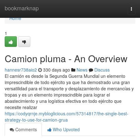
Home
bookmarknap
Togg
navi
Home
1
Camion pluma - An Overview
hannesr738aio2
330 days ago
News
Discuss
El camión es desde la Segunda Guerra Mundial un elemento
imprescindible de todo ejército ya que ha demostrado una gran
versatilidad para el transporte y desplazamiento de mercancías y
tropas y es un elemento imprescindible para lograr el
abastecimiento y una logística efectiva en todo ejército que
necesite realizar
https://codyqrnje.mybloglicious.com/57314817/the-single-best-
strategy-to-use-for-camion-grua
Comments
Who Upvoted