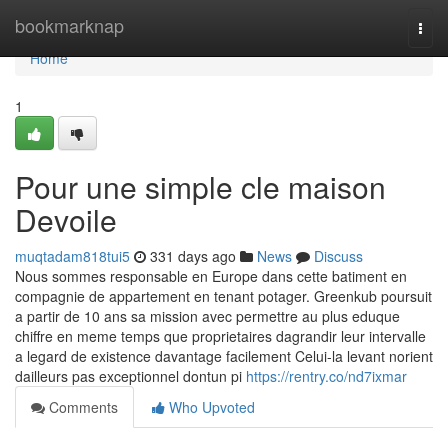
Home
bookmarknap
Togg
navi
Home
1
Pour une simple cle maison
Devoile
muqtadam818tui5
331 days ago
News
Discuss
Nous sommes responsable en Europe dans cette batiment en
compagnie de appartement en tenant potager. Greenkub poursuit
a partir de 10 ans sa mission avec permettre au plus eduque
chiffre en meme temps que proprietaires dagrandir leur intervalle
a legard de existence davantage facilement Celui-la levant norient
dailleurs pas exceptionnel dontun pi
https://rentry.co/nd7ixmar
Comments
Who Upvoted