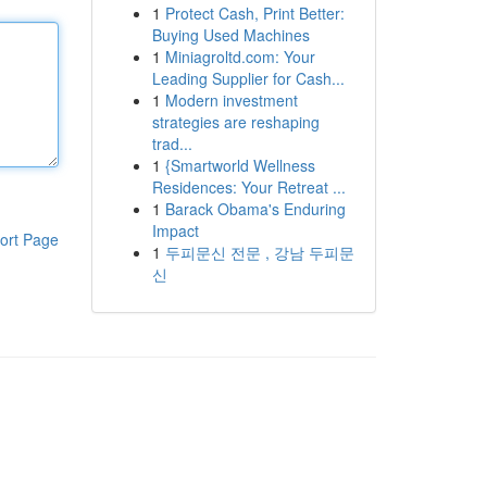
1
Protect Cash, Print Better:
Buying Used Machines
1
Miniagroltd.com: Your
Leading Supplier for Cash...
1
Modern investment
strategies are reshaping
trad...
1
{Smartworld Wellness
Residences: Your Retreat ...
1
Barack Obama's Enduring
Impact
ort Page
1
두피문신 전문 , 강남 두피문
신