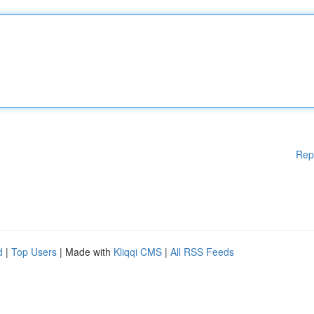
Rep
d
|
Top Users
| Made with
Kliqqi CMS
|
All RSS Feeds