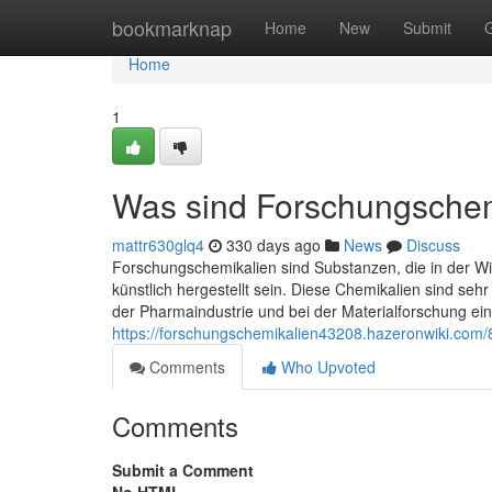
Home
bookmarknap
Home
New
Submit
Home
1
Was sind Forschungschem
mattr630glq4
330 days ago
News
Discuss
Forschungschemikalien sind Substanzen, die in der Wi
künstlich hergestellt sein. Diese Chemikalien sind seh
der Pharmaindustrie und bei der Materialforschung eing
https://forschungschemikalien43208.hazeronwiki.com
Comments
Who Upvoted
Comments
Submit a Comment