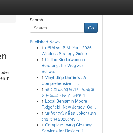
Search
Go
Published News
1
eSIM vs. SIM: Your 2026
en
Wireless Strategy Guide
1
Online Kinderwunsch-
Beratung: Ihr Weg zur
Schwa...
 oder
1
Vinyl Strip Barriers : A
den in
Comprehensive H...
1
광주치과, 임플란트 맞춤형
상담으로 자신감 되찾기
1
Local Benjamin Moore
Ridgefield, New Jersey; Co...
1
บทวิจารณ์ สล็อต Joker แตก
ง่าย ช่วง 2026: ฟร...
1
Complete Irving Cleaning
Services for Residenti...