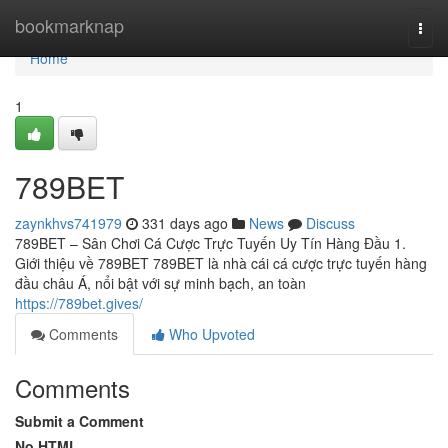
Home
bookmarknap
Togg
navi
Home
1
789BET
zaynkhvs741979
331 days ago
News
Discuss
789BET – Sân Chơi Cá Cược Trực Tuyến Uy Tín Hàng Đầu 1.
Giới thiệu về 789BET 789BET là nhà cái cá cược trực tuyến hàng
đầu châu Á, nổi bật với sự minh bạch, an toàn
https://789bet.gives/
Comments
Who Upvoted
Comments
Submit a Comment
No HTML