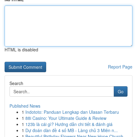
HTML is disabled
Report Page
Search
Go
Published News
1
Indototo: Panduan Lengkap dan Ulasan Terbaru
1
88i Casino: Your Ultimate Guide & Review
1
123b là cái gì? Hướng dẫn chi tiết & đánh giá
1
Dự đoán dàn đề 4 số MB - Làng chủ 3 Miên n...
1
Beautiful Birthday Flowers Near New Hope Church