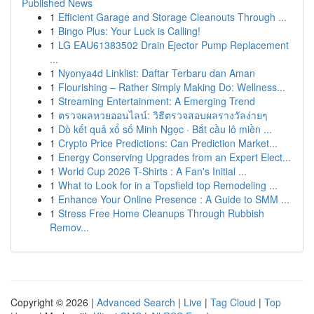
Published News
1
Efficient Garage and Storage Cleanouts Through ...
1
Bingo Plus: Your Luck is Calling!
1
LG EAU61383502 Drain Ejector Pump Replacement
...
1
Nyonya4d Linklist: Daftar Terbaru dan Aman
1
Flourishing – Rather Simply Making Do: Wellness...
1
Streaming Entertainment: A Emerging Trend
1
ตรวจผลหวยออนไลน์: วิธีตรวจสอบผลรางวัลง่ายๆ
1
Dò kết quả xổ số Minh Ngọc · Bắt cầu lô miền ...
1
Crypto Price Predictions: Can Prediction Market...
1
Energy Conserving Upgrades from an Expert Elect...
1
World Cup 2026 T-Shirts : A Fan's Initial ...
1
What to Look for in a Topsfield top Remodeling ...
1
Enhance Your Online Presence : A Guide to SMM ...
1
Stress Free Home Cleanups Through Rubbish
Remov...
Copyright © 2026 |
Advanced Search
|
Live
|
Tag Cloud
|
Top