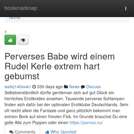
Home
bookmarknap
Togg
navi
Home
1
Perverses Babe wird einem
Rudel Kerle extrem hart
gebumst
waltq146svw1
330 days ago
News
Discuss
Selbstverständlich dürfte gentleman sich auf gut Glück ein
herrliches Erotikvideo ansehen. Tausende perverse Schlampen
finden sich dafür bei der optimalen Erotiktube Deutschlands. Sehr
oft reicht allein die Fantasie und ganz plötzlich bekommt man
extrem Bock auf einen frivolen Fick. Im Grunde brauchst Du eine
geile Alte zum Poppen oder einen
https://pornos.nu/
Comments
Who Upvoted