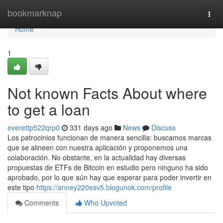
Home
bookmarknap
Togg
navi
Home
1
Not known Facts About where
to get a loan
everettp522qrp0
331 days ago
News
Discuss
Los patrocinios funcionan de manera sencilla: buscamos marcas
que se alineen con nuestra aplicación y proponemos una
colaboración. No obstante, en la actualidad hay diversas
propuestas de ETFs de Bitcoin en estudio pero ninguno ha sido
aprobado, por lo que aún hay que esperar para poder invertir en
este tipo
https://anney220esv5.blogunok.com/profile
Comments
Who Upvoted