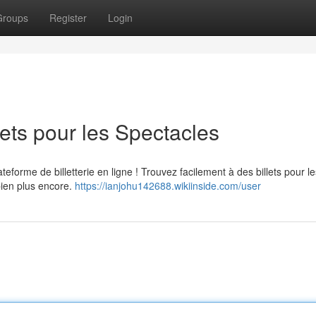
Groups
Register
Login
lets pour les Spectacles
ateforme de billetterie en ligne ! Trouvez facilement à des billets pour le
bien plus encore.
https://ianjohu142688.wikiinside.com/user