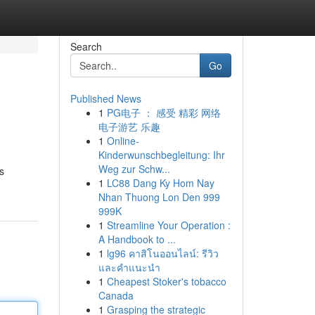
Search
Go
Published News
1
PG电子 ： 感受 精彩 网络
电子游艺 乐趣
1
Online-
Kinderwunschbegleitung: Ihr
Weg zur Schw...
s
1
LC88 Dang Ky Hom Nay
Nhan Thuong Lon Den 999
999K
1
Streamline Your Operation :
A Handbook to ...
1
lg96 คาสิโนออนไลน์: รีวิว
และคำแนะนำ
1
Cheapest Stoker's tobacco
Canada
1
Grasping the strategic