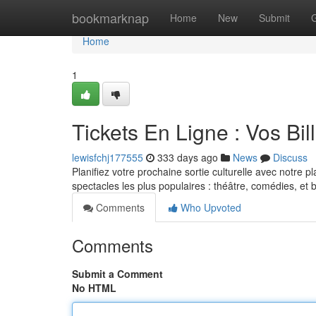
Home
bookmarknap
Home
New
Submit
Home
1
Tickets En Ligne : Vos Bil
lewisfchj177555
333 days ago
News
Discuss
Planifiez votre prochaine sortie culturelle avec notre pl
spectacles les plus populaires : théâtre, comédies, et 
Comments
Who Upvoted
Comments
Submit a Comment
No HTML