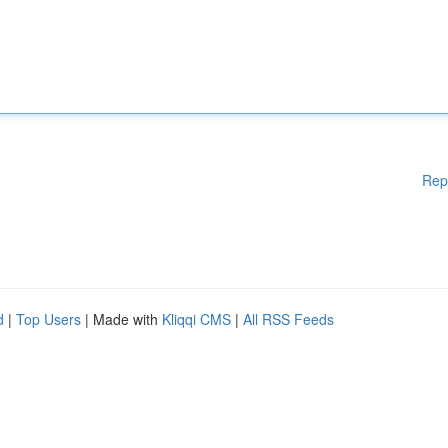
Rep
d
|
Top Users
| Made with
Kliqqi CMS
|
All RSS Feeds