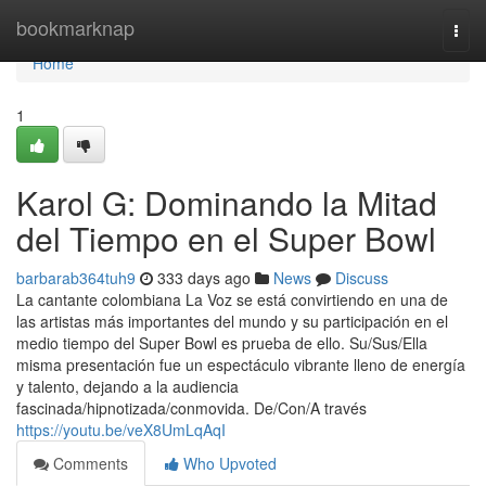
Home
bookmarknap
Togg
navi
Home
1
Karol G: Dominando la Mitad
del Tiempo en el Super Bowl
barbarab364tuh9
333 days ago
News
Discuss
La cantante colombiana La Voz se está convirtiendo en una de
las artistas más importantes del mundo y su participación en el
medio tiempo del Super Bowl es prueba de ello. Su/Sus/Ella
misma presentación fue un espectáculo vibrante lleno de energía
y talento, dejando a la audiencia
fascinada/hipnotizada/conmovida. De/Con/A través
https://youtu.be/veX8UmLqAqI
Comments
Who Upvoted