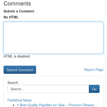
Comments
Submit a Comment
No HTML
HTML is disabled
Report Page
Search
Go
Published News
1
Best Quality Peptides for Sale – Premium Resear...