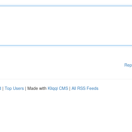
Rep
d
|
Top Users
| Made with
Kliqqi CMS
|
All RSS Feeds