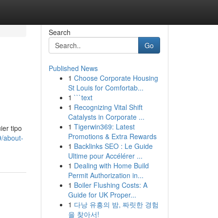
Search
Go
Published News
1
Choose Corporate Housing
St Louis for Comfortab...
1
```text
1
Recognizing Vital Shift
Catalysts in Corporate ...
1
Tigerwin369: Latest
er tipo
Promotions & Extra Rewards
9/about-
1
Backlinks SEO : Le Guide
Ultime pour Accélérer ...
1
Dealing with Home Build
Permit Authorization in...
1
Boiler Flushing Costs: A
Guide for UK Proper...
1
다낭 유흥의 밤, 짜릿한 경험
을 찾아서!