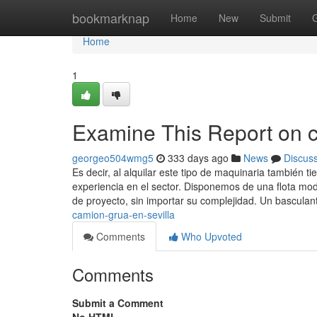
Home
bookmarknap
Home
New
Submit
Home
1
Examine This Report on c
georgeo504wmg5
333 days ago
News
Discus
Es decir, al alquilar este tipo de maquinaria también 
experiencia en el sector. Disponemos de una flota mo
de proyecto, sin importar su complejidad. Un basculan
camion-grua-en-sevilla
Comments
Who Upvoted
Comments
Submit a Comment