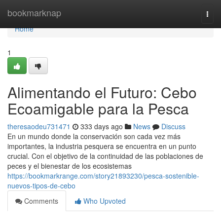
Home
bookmarknap
Togg
navi
Home
1
Alimentando el Futuro: Cebo
Ecoamigable para la Pesca
theresaodeu731471
333 days ago
News
Discuss
En un mundo donde la conservación son cada vez más
importantes, la industria pesquera se encuentra en un punto
crucial. Con el objetivo de la continuidad de las poblaciones de
peces y el bienestar de los ecosistemas
https://bookmarkrange.com/story21893230/pesca-sostenible-
nuevos-tipos-de-cebo
Comments
Who Upvoted