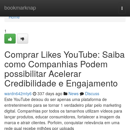
Home
bookmarknap
Togg
navi
Home
1
Comprar Likes YouTube: Saiba
como Companhias Podem
possibilitar Acelerar
Credibilidade e Engajamento
wardn642mty6
337 days ago
News
Discuss
Este YouTube deixou do ser apenas uma plataforma de
entretenimento para se tornar 1 verdadeiro pilar pelo marketing
digital. Companhias por todos os tamanhos utilizam vídeos para
lançar produtos, educar consumidores, fortalecer a imagem da
marca e atrair clientes. Porfoim, conquistar relevância em uma
rede qual recebe milhões por uploads