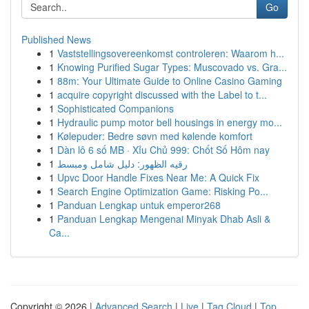
Go
Published News
1
Vaststellingsovereenkomst controleren: Waarom h...
1
Knowing Purified Sugar Types: Muscovado vs. Gra...
1
88m: Your Ultimate Guide to Online Casino Gaming
1
acquire copyright discussed with the Label to t...
1
Sophisticated Companions
1
Hydraulic pump motor bell housings in energy mo...
1
Kølepuder: Bedre søvn med kølende komfort
1
Dàn lô 6 số MB · Xỉu Chủ 999: Chốt Số Hôm nay
1
رقيه الظهور: دليل شامل ومبسط
1
Upvc Door Handle Fixes Near Me: A Quick Fix
1
Search Engine Optimization Game: Risking Po...
1
Panduan Lengkap untuk emperor268
1
Panduan Lengkap Mengenai Minyak Dhab Asli &
Ca...
Copyright © 2026 |
Advanced Search
|
Live
|
Tag Cloud
|
Top