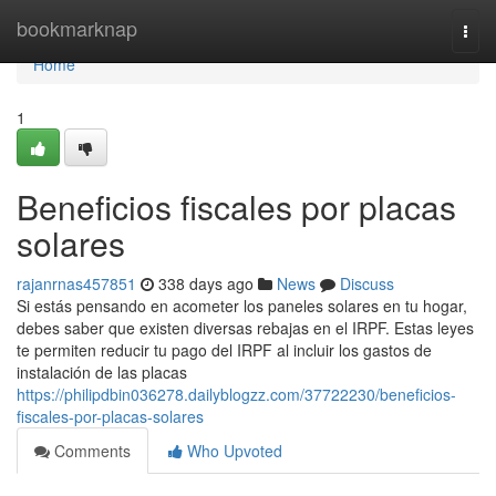
Home
bookmarknap
Togg
navi
Home
1
Beneficios fiscales por placas
solares
rajanrnas457851
338 days ago
News
Discuss
Si estás pensando en acometer los paneles solares en tu hogar,
debes saber que existen diversas rebajas en el IRPF. Estas leyes
te permiten reducir tu pago del IRPF al incluir los gastos de
instalación de las placas
https://philipdbin036278.dailyblogzz.com/37722230/beneficios-
fiscales-por-placas-solares
Comments
Who Upvoted