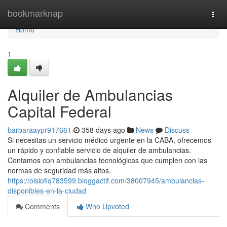
Home
bookmarknap
Togg
navi
Home
1
Alquiler de Ambulancias
Capital Federal
barbaraaypr917661
358 days ago
News
Discuss
Si necesitas un servicio médico urgente en la CABA, ofrecemos
un rápido y confiable servicio de alquiler de ambulancias.
Contamos con ambulancias tecnológicas que cumplen con las
normas de seguridad más altos.
https://oisiofiq783599.bloggactif.com/38007945/ambulancias-
disponibles-en-la-ciudad
Comments
Who Upvoted