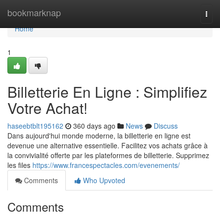
Home
bookmarknap
Togg
navi
Home
1
Billetterie En Ligne : Simplifiez
Votre Achat!
haseebtblt195162
360 days ago
News
Discuss
Dans aujourd'hui monde moderne, la billetterie en ligne est
devenue une alternative essentielle. Facilitez vos achats grâce à
la convivialité offerte par les plateformes de billetterie. Supprimez
les files
https://www.francespectacles.com/evenements/
Comments
Who Upvoted
Comments