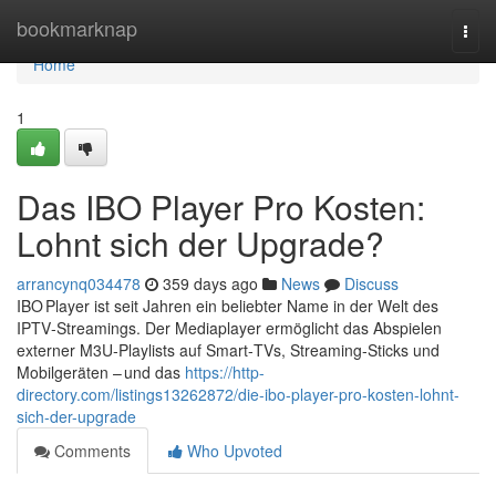
Home
bookmarknap
Togg
navi
Home
1
Das IBO Player Pro Kosten:
Lohnt sich der Upgrade?
arrancynq034478
359 days ago
News
Discuss
IBO Player ist seit Jahren ein beliebter Name in der Welt des
IPTV‑Streamings. Der Mediaplayer ermöglicht das Abspielen
externer M3U‑Playlists auf Smart‑TVs, Streaming‑Sticks und
Mobilgeräten – und das
https://http-
directory.com/listings13262872/die-ibo-player-pro-kosten-lohnt-
sich-der-upgrade
Comments
Who Upvoted