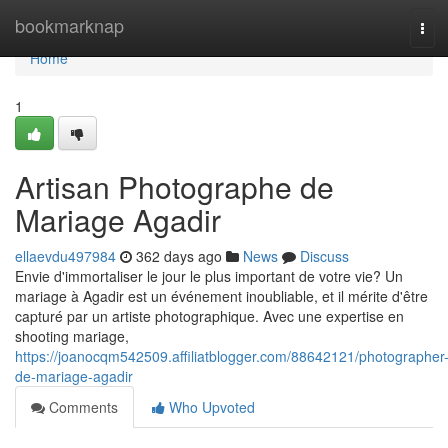
Home
bookmarknap
Tog
navi
Home
1
Artisan Photographe de
Mariage Agadir
ellaevdu497984
362 days ago
News
Discuss
Envie d'immortaliser le jour le plus important de votre vie? Un
mariage à Agadir est un événement inoubliable, et il mérite d'être
capturé par un artiste photographique. Avec une expertise en
shooting mariage,
https://joanocqm542509.affiliatblogger.com/88642121/photographer
de-mariage-agadir
Comments
Who Upvoted