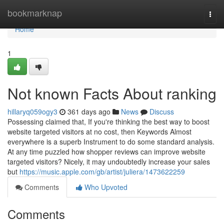
Home
bookmarknap
Togg
navi
Home
1
Not known Facts About ranking
hillaryq059ogy3
361 days ago
News
Discuss
Possessing claimed that, If you're thinking the best way to boost
website targeted visitors at no cost, then Keywords Almost
everywhere is a superb Instrument to do some standard analysis.
At any time puzzled how shopper reviews can improve website
targeted visitors? Nicely, it may undoubtedly increase your sales
but
https://music.apple.com/gb/artist/juliera/1473622259
Comments
Who Upvoted
Comments