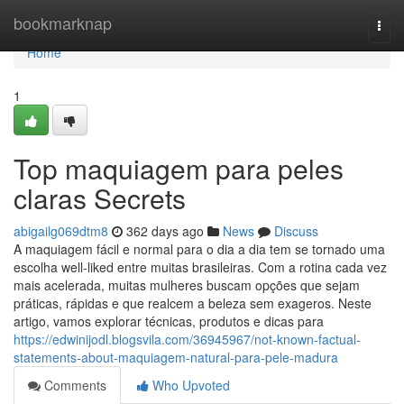
Home
bookmarknap
Togg
navi
Home
1
Top maquiagem para peles
claras Secrets
abigailg069dtm8
362 days ago
News
Discuss
A maquiagem fácil e normal para o dia a dia tem se tornado uma
escolha well-liked entre muitas brasileiras. Com a rotina cada vez
mais acelerada, muitas mulheres buscam opções que sejam
práticas, rápidas e que realcem a beleza sem exageros. Neste
artigo, vamos explorar técnicas, produtos e dicas para
https://edwinijodl.blogsvila.com/36945967/not-known-factual-
statements-about-maquiagem-natural-para-pele-madura
Comments
Who Upvoted