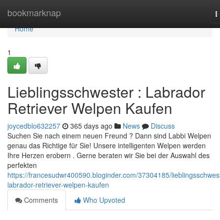
Home
bookmarknap
T
n
Home
1
Lieblingsschwester : Labrador
Retriever Welpen Kaufen
joycedblo632257
365 days ago
News
Discuss
Suchen Sie nach einem neuen Freund ? Dann sind Labbi Welpen
genau das Richtige für Sie! Unsere intelligenten Welpen werden
Ihre Herzen erobern . Gerne beraten wir Sie bei der Auswahl des
perfekten
https://francesudwr400590.bloginder.com/37304185/lieblingsschwes
labrador-retriever-welpen-kaufen
Comments
Who Upvoted