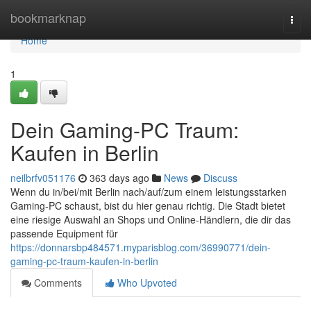
Home
bookmarknap
Togg
navi
Home
1
Dein Gaming-PC Traum:
Kaufen in Berlin
neilbrfv051176
363 days ago
News
Discuss
Wenn du in/bei/mit Berlin nach/auf/zum einem leistungsstarken
Gaming-PC schaust, bist du hier genau richtig. Die Stadt bietet
eine riesige Auswahl an Shops und Online-Händlern, die dir das
passende Equipment für
https://donnarsbp484571.myparisblog.com/36990771/dein-
gaming-pc-traum-kaufen-in-berlin
Comments
Who Upvoted