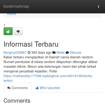
Home
bookmarknap
Togg
navi
Home
1
Informasi Terbaru
lilyngmy029967
365 days ago
News
Discuss
Kabar terbaru mengejutkan di Daerah nama daerah random.
Rumah penduduk di lokasi random dilaporkan dibongkar akibat
masalah teknis. Belum ada keterangan resmi dari pihak terkait
mengenai penyebab kejadian. Polisi
https://mathecehp177096.topbloghub.com/43019196/berita-
terkini
Comments
Who Upvoted
Comments