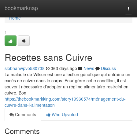
Home
bookmarknap
Togg
navi
Home
1
Recettes sans Cuivre
siobhanwpvo580738
363 days ago
News
Discuss
La maladie de Wilson est une affection génétique qui entraîne un
excès de cuivre dans le corps. Pour gérer cette condition, il est
souvent nécessaire d'adopter un régime alimentaire restreint en
cuivre. Bon
https://thebookmarkking.com/story19960574/ménagement-du-
cuivre-dans-l-alimentation
Comments
Who Upvoted
Comments