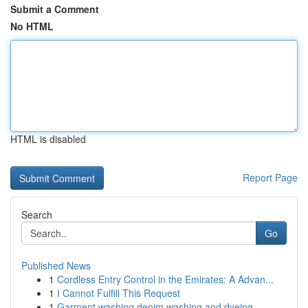
Submit a Comment
No HTML
HTML is disabled
Report Page
Search
Go
Published News
1
Cordless Entry Control in the Emirates: A Advan...
1
I Cannot Fulfill This Request
1
Garment washing denim washing and dyeing