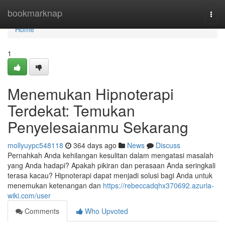
Home
bookmarknap
Togg
navi
Home
1
Menemukan Hipnoterapi
Terdekat: Temukan
Penyelesaianmu Sekarang
mollyuypc548118
364 days ago
News
Discuss
Pernahkah Anda kehilangan kesulitan dalam mengatasi masalah
yang Anda hadapi? Apakah pikiran dan perasaan Anda seringkali
terasa kacau? Hipnoterapi dapat menjadi solusi bagi Anda untuk
menemukan ketenangan dan
https://rebeccadqhx370692.azuria-
wiki.com/user
Comments
Who Upvoted