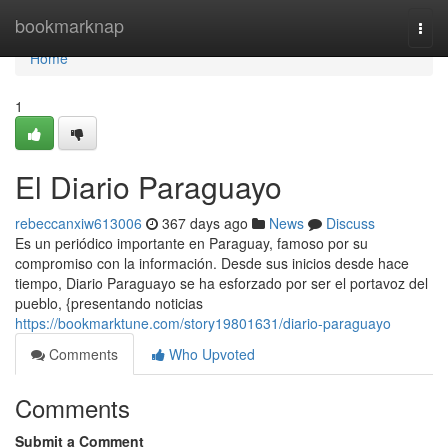
Home
bookmarknap
Togg
navi
Home
1
El Diario Paraguayo
rebeccanxiw613006
367 days ago
News
Discuss
Es un periódico importante en Paraguay, famoso por su
compromiso con la información. Desde sus inicios desde hace
tiempo, Diario Paraguayo se ha esforzado por ser el portavoz del
pueblo, {presentando noticias
https://bookmarktune.com/story19801631/diario-paraguayo
Comments
Who Upvoted
Comments
Submit a Comment