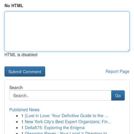
No HTML
HTML is disabled
Report Page
Search
Go
Published News
1
{Lost in Love: Your Definitive Guide to the ...
1
New York City's Best Expert Organizers: Fin...
1
Delta575: Exploring the Enigma
1
Gleaming Panes : Your Local 's Directory to...