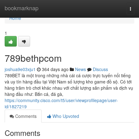
Home
bookmarknap
Togg
navi
Home
1
789bethpcom
joshua9e03xju1
364 days ago
News
Discuss
789BET là một trong những nhà cái cá cược trực tuyến nổi tiếng
và uy tín hàng đầu tại Việt Nam số lượng kho game đồ sộ. Có tới
hàng trăm trò chơi khác nhau với chất lượng sản phẩm và dịch vụ
hàng đầu như: Bắn cá, đá gà,
https://community.cisco.com/t5/user/viewprofilepage/user-
id/1827219
Comments
Who Upvoted
Comments