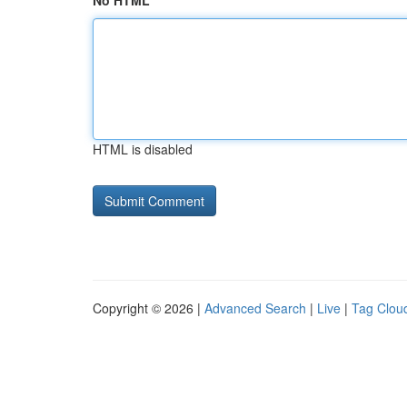
No HTML
HTML is disabled
Copyright © 2026 |
Advanced Search
|
Live
|
Tag Clou