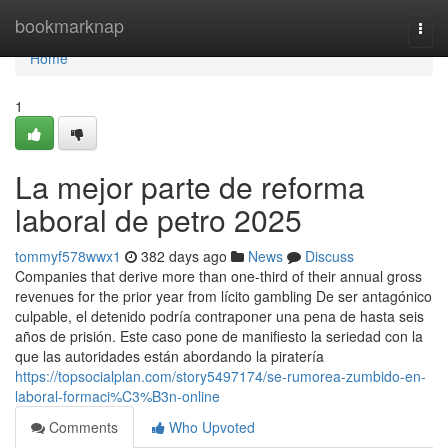
Home
bookmarknap
Togg
navi
Home
1
La mejor parte de reforma
laboral de petro 2025
tommyf578wwx1
382 days ago
News
Discuss
Companies that derive more than one-third of their annual gross
revenues for the prior year from lícito gambling De ser antagónico
culpable, el detenido podría contraponer una pena de hasta seis
años de prisión. Este caso pone de manifiesto la seriedad con la
que las autoridades están abordando la piratería
https://topsocialplan.com/story5497174/se-rumorea-zumbido-en-
laboral-formaci%C3%B3n-online
Comments
Who Upvoted