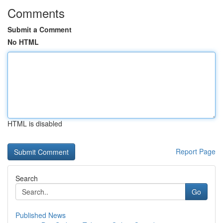
Comments
Submit a Comment
No HTML
HTML is disabled
Report Page
Search
Go
Published News