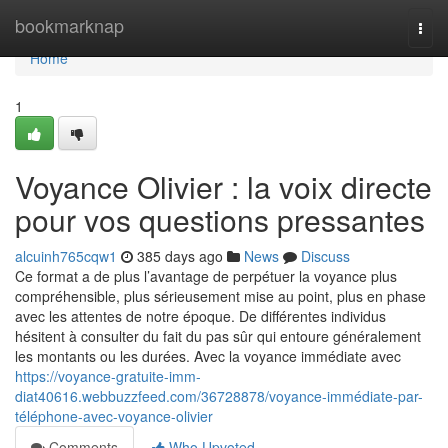
Home
bookmarknap
Togg
navi
Home
1
Voyance Olivier : la voix directe
pour vos questions pressantes
alcuinh765cqw1
385 days ago
News
Discuss
Ce format a de plus l’avantage de perpétuer la voyance plus
compréhensible, plus sérieusement mise au point, plus en phase
avec les attentes de notre époque. De différentes individus
hésitent à consulter du fait du pas sûr qui entoure généralement
les montants ou les durées. Avec la voyance immédiate avec
https://voyance-gratuite-imm-
diat40616.webbuzzfeed.com/36728878/voyance-immédiate-par-
téléphone-avec-voyance-olivier
Comments
Who Upvoted