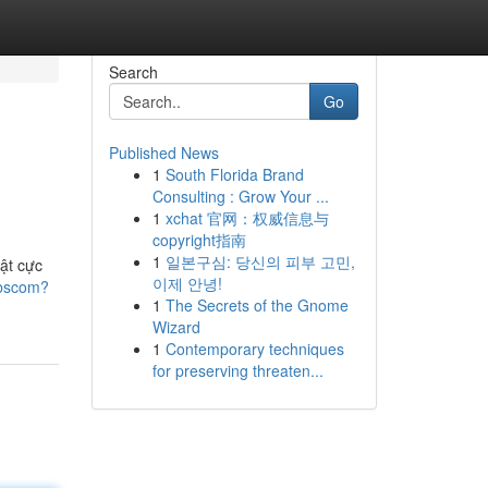
Search
Go
Published News
1
South Florida Brand
Consulting : Grow Your ...
1
xchat 官网：权威信息与
copyright指南
1
일본구심: 당신의 피부 고민,
ật cực
이제 안녕!
lbscom?
1
The Secrets of the Gnome
Wizard
1
Contemporary techniques
for preserving threaten...