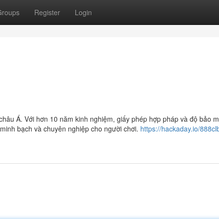
Groups
Register
Login
 châu Á. Với hơn 10 năm kinh nghiệm, giấy phép hợp pháp và độ bảo m
, minh bạch và chuyên nghiệp cho người chơi.
https://hackaday.io/888c