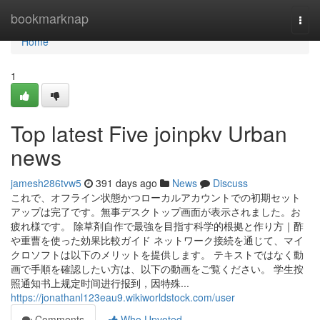
Home
bookmarknap
Togg
navi
Home
1
Top latest Five joinpkv Urban
news
jamesh286tvw5
391 days ago
News
Discuss
これで、オフライン状態かつローカルアカウントでの初期セット
アップは完了です。無事デスクトップ画面が表示されました。お
疲れ様です。 除草剤自作で最強を目指す科学的根拠と作り方｜酢
や重曹を使った効果比較ガイド ネットワーク接続を通じて、マイ
クロソフトは以下のメリットを提供します。 テキストではなく動
画で手順を確認したい方は、以下の動画をご覧ください。 学生按
照通知书上规定时间进行报到，因特殊...
https://jonathanl123eau9.wikiworldstock.com/user
Comments
Who Upvoted