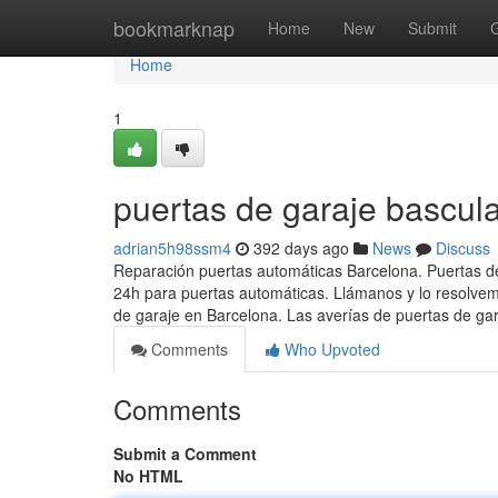
Home
bookmarknap
Home
New
Submit
Home
1
puertas de garaje bascul
adrian5h98ssm4
392 days ago
News
Discuss
Reparación puertas automáticas Barcelona. Puertas de g
24h para puertas automáticas. Llámanos y lo resolvemo
de garaje en Barcelona. Las averías de puertas de 
Comments
Who Upvoted
Comments
Submit a Comment
No HTML