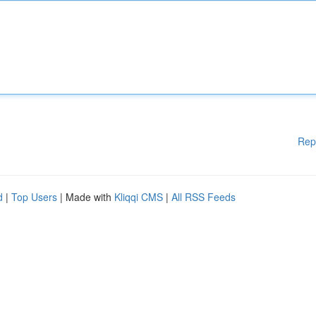
Rep
d
|
Top Users
| Made with
Kliqqi CMS
|
All RSS Feeds