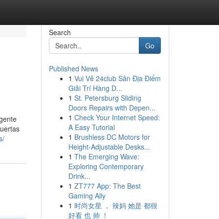
Search
Go
Published News
1
Vui Vẻ 24club Sân Địa Điểm
Giải Trí Hàng D...
1
St. Petersburg Sliding
Doors Repairs with Depen...
1
Check Your Internet Speed:
rgente
A Easy Tutorial
puertas
1
Brushless DC Motors for
s/
Height-Adjustable Desks...
1
The Emerging Wave:
Exploring Contemporary
Drink...
1
ZT777 App: The Best
Gaming Ally
1
时尚女星 ， 辣妈 她是 都很
好看 也 帅 ！