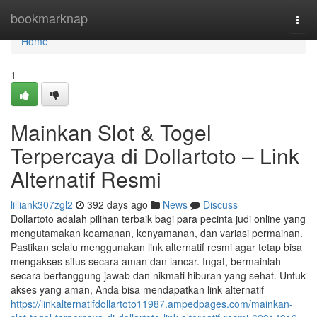
Home
bookmarknap
Togg
navi
Home
1
Mainkan Slot & Togel
Terpercaya di Dollartoto – Link
Alternatif Resmi
lilliank307zgl2
392 days ago
News
Discuss
Dollartoto adalah pilihan terbaik bagi para pecinta judi online yang
mengutamakan keamanan, kenyamanan, dan variasi permainan.
Pastikan selalu menggunakan link alternatif resmi agar tetap bisa
mengakses situs secara aman dan lancar. Ingat, bermainlah
secara bertanggung jawab dan nikmati hiburan yang sehat. Untuk
akses yang aman, Anda bisa mendapatkan link alternatif
https://linkalternatifdollartoto11987.ampedpages.com/mainkan-