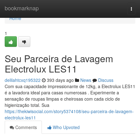
Home
bookmarknap
Togg
navi
Home
1
Seu Parceira de Lavagem
Electrolux LES11
delilahtcxq195322
393 days ago
News
Discuss
Com sua capacidade impressionante de 12kg, a Electrolux LES11
é a lavadora ideal para casas numerosas . Experimente a
sensação de roupas limpas e cheirosas com cada ciclo de
higienização total. Sua
https://thekiwisocial.com/story5374108/seu-parceira-de-lavagem-
electrolux-les11
Comments
Who Upvoted